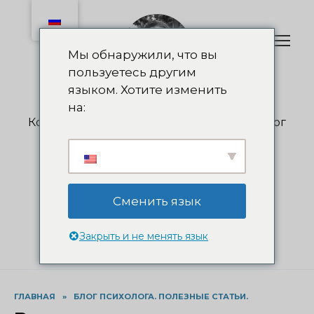
Перейти
к
содержанию
Мы обнаружили, что вы
пользуетесь другим
языком. Хотите изменить
Olga Nedelkova
на:
Коуч, психолог, психотерапевт, суицидолог
+38 (050) 55-263-55
info@nedelkova.pro
Записаться на консультацию
Сменить язык
Закрыть и не менять язык
ГЛАВНАЯ
»
БЛОГ ПСИХОЛОГА. ПОЛЕЗНЫЕ СТАТЬИ.