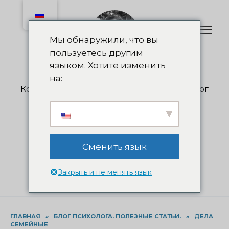
Перейти
к
содержанию
Мы обнаружили, что вы
пользуетесь другим
языком. Хотите изменить
Olga Nedelkova
на:
Коуч, психолог, психотерапевт, суицидолог
+38 (050) 55-263-55
info@nedelkova.pro
Записаться на консультацию
Сменить язык
Закрыть и не менять язык
ГЛАВНАЯ
»
БЛОГ ПСИХОЛОГА. ПОЛЕЗНЫЕ СТАТЬИ.
»
ДЕЛА
СЕМЕЙНЫЕ