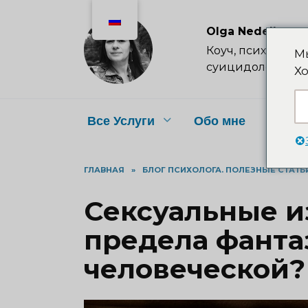
Перейти
к
Olga Nedelkova
содержанию
Коуч, психолог, п
Мы
суицидолог
Хо
Все Услуги
Обо мне
Цены
ГЛАВНАЯ
»
БЛОГ ПСИХОЛОГА. ПОЛЕЗНЫЕ СТАТЬ
Сексуальные и
предела фанта
человеческой?