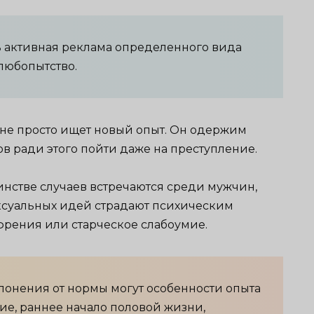
ь активная реклама определенного вида
 любопытство.
 не просто ищет новый опыт. Он одержим
в ради этого пойти даже на преступление.
стве случаев встречаются среди мужчин,
ксуальных идей страдают психическим
френия или старческое слабоумие.
лонения от нормы могут особенности опыта
ие, раннее начало половой жизни,