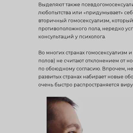
Выделяют также псевдогомосексуали
любопытства или «придумывает» себ
вторичный гомосексуализм, который
противоположного пола, нередко ус
консультаций у психолога.
Во многих странах гомосексуализм и
полов) не считают отклонением от н
по обоюдному согласию. Впрочем, не
развитых странах набирает новые об
очень быстро распространяется вир