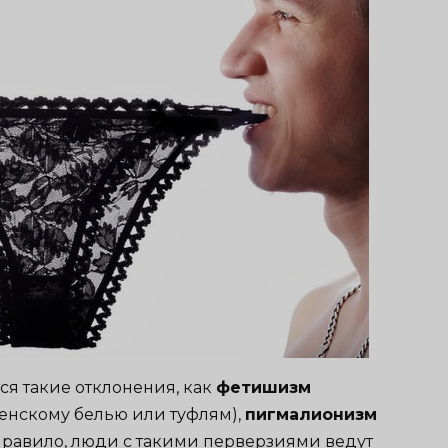
я такие отклонения, как
фетишизм
женскому белью или туфлям),
пигмалионизм
 правило, люди с такими перверзиями ведут