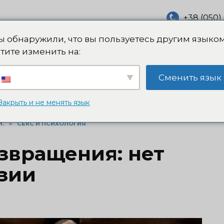
+38 (050) 
info@nede
сихотерапевт,
 обнаружили, что вы пользуетесь другим языком
тите изменить на:
Записаться на к
Сменить язык
Бесплатная Консультация
Блог (Статьи)
Закрыть и не менять язык
И.
»
СЕКС И ПСИХОЛОГИЯ
звращения: нет
зии