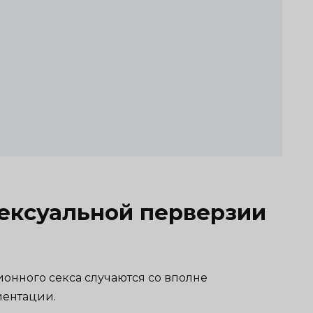
ексуальной перверзии
нного секса случаются со вполне
иентации.