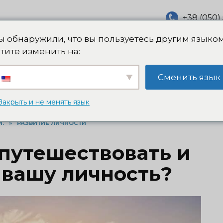
+38 (050) 
info@nede
сихотерапевт,
 обнаружили, что вы пользуетесь другим языком
тите изменить на:
Записаться на к
Сменить язык
Бесплатная Консультация
Блог (Статьи)
Закрыть и не менять язык
И.
»
РАЗВИТИЕ ЛИЧНОСТИ
путешествовать и
 вашу личность?