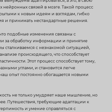
 вынуждены адаптироваться, а это, в свою
х нейронных связей в мозге. Такой процесс
крытыми к новым идеям и взглядам, гибко
ия и принимать нестандартные решения.
что подобные изменения связаны с
ыми за обработку информации и принятие
мы сталкиваемся с незнакомой ситуацией,
анализе происходящего, что способствует
тичности. Этот процесс способствует тому,
разными углами, и становится легче
наш опыт постоянно обогащается новыми
бкость не только умудряет наше мышление, но
вее. Путешествия, требующие адаптации к
терпимость и умение справляться с