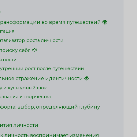

рансформации во время путешествий 🌍
птация
тализатор роста личности
поиску себя 💡
стности
нутренний рост после путешествий
льное отражение идентичности 🌟
у и культурный шок
ознания и творчества
мфорта: выбор, определяющий глубину
вития личности
к личность воспринимает изменения