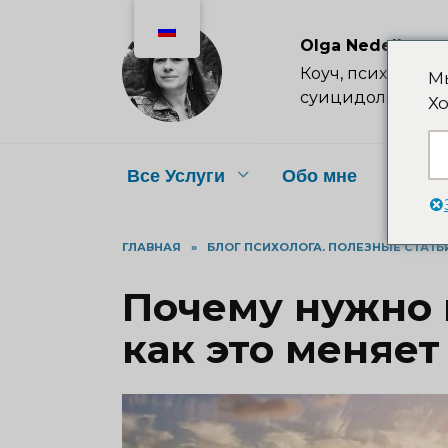
Перейти
к
Olga Nedelkova
содержанию
Коуч, психолог, п
Мы
суицидолог
Хо
Все Услуги
Обо мне
Цены
ГЛАВНАЯ
»
БЛОГ ПСИХОЛОГА. ПОЛЕЗНЫЕ СТАТЬ
Почему нужно 
как это меняет