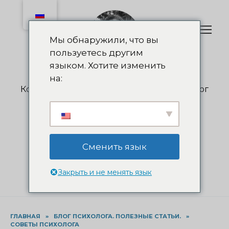
Перейти
к
содержанию
Мы обнаружили, что вы
пользуетесь другим
языком. Хотите изменить
Olga Nedelkova
на:
Коуч, психолог, психотерапевт, суицидолог
+38 (050) 55-263-55
info@nedelkova.pro
Записаться на консультацию
Сменить язык
Закрыть и не менять язык
ГЛАВНАЯ
»
БЛОГ ПСИХОЛОГА. ПОЛЕЗНЫЕ СТАТЬИ.
»
СОВЕТЫ ПСИХОЛОГА