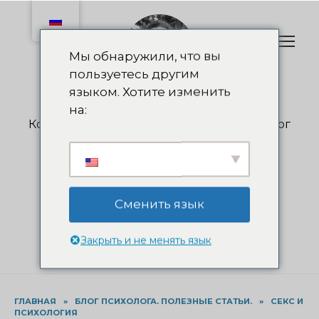
Перейти
к
содержанию
Мы обнаружили, что вы
пользуетесь другим
языком. Хотите изменить
Olga Nedelkova
на:
Коуч, психолог, психотерапевт, суицидолог
+38 (050) 55-263-55
info@nedelkova.pro
Записаться на консультацию
Сменить язык
Закрыть и не менять язык
ГЛАВНАЯ
»
БЛОГ ПСИХОЛОГА. ПОЛЕЗНЫЕ СТАТЬИ.
»
СЕКС И
ПСИХОЛОГИЯ