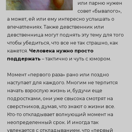
или парню нужен
совет «бывалого»,
а может, ей или ему интересно услышать о
впечатлениях. Также девственник или
девственница могут поднять эту тему для того
чтобы убедиться, что все не так страшно, как
кажется.
Человека нужно просто
поддержать
– тактично и чуть с юмором.
Момент «первого раза» рано или поздно
наступает для каждого. Многим не терпится
начать взрослую жизнь и, будучи еще
подростками, они уже свысока смотрят на
сверстников, думая, что знают о жизни все.
Кто-то откладывает волнующий момент на
неопределенный срок. И иногда так
увлекается с откладыванием, что «первый