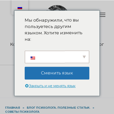
Перейти
к
содержанию
Мы обнаружили, что вы
пользуетесь другим
языком. Хотите изменить
Olga Nedelkova
на:
Коуч, психолог, психотерапевт, суицидолог
+38 (050) 55-263-55
info@nedelkova.pro
Записаться на консультацию
Сменить язык
Закрыть и не менять язык
ГЛАВНАЯ
»
БЛОГ ПСИХОЛОГА. ПОЛЕЗНЫЕ СТАТЬИ.
»
СОВЕТЫ ПСИХОЛОГА