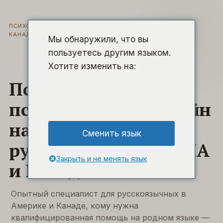
Перейти
к
ПСИХОЛОГ · ПСИХОТЕРАПЕВТ · СУИЦИДОЛОГ · ДЛЯ США И
содержанию
КАНАДЫ
Мы обнаружили, что вы
пользуетесь другим языком.
Хотите изменить на:
Психолог,
психотерапевт онлайн
на русском — для
Сменить язык
русскоязычных в США
Закрыть и не менять язык
и Канаде
Опытный специалист для русскоязычных в
Америке и Канаде, кому нужна
квалифицированная помощь на родном языке —