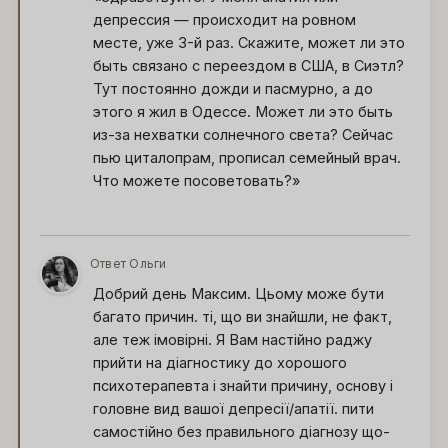
депрессия — происходит на ровном
месте, уже 3-й раз. Скажите, может ли это
быть связано с переездом в США, в Сиэтл?
Тут постоянно дожди и пасмурно, а до
этого я жил в Одессе. Может ли это быть
из-за нехватки солнечного света? Сейчас
пью циталопрам, прописал семейный врач.
Что можете посоветовать?»
Ответ Ольги
О
Добрий день Максим. Цьому може бути
багато причин. ті, що ви знайшли, не факт,
але теж імовірні. Я Вам настійно раджу
прийти на діагностику до хорошого
психотерапевта і знайти причину, основу і
головне вид вашої депресії/апатії. пити
самостійно без правильного діагнозу що-